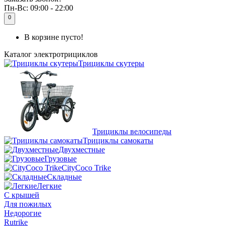
Пн-Вс:
09:00 - 22:00
0
В корзине пусто!
Каталог
электротрициклов
Трициклы скутеры
Трициклы велосипеды
Трициклы самокаты
Двухместные
Грузовые
CityCoco Trike
Складные
Легкие
С крышей
Для пожилых
Недорогие
Rutrike