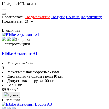
Найдено:
10
Показать
Сортировать:
По умолчанию
По цене
По цене
По рейтингу
Показывать:
В наличии
1 оценка
Электротрицикл
Elbike Адъютант A1
Мощность
250w
5
Максимальная скорость
25 км/ч
Дистанция на одном заряде
40 км
Допустимая нагрузка
100 кг
Вес
30 кг
89 900
руб.
Купить
В наличии