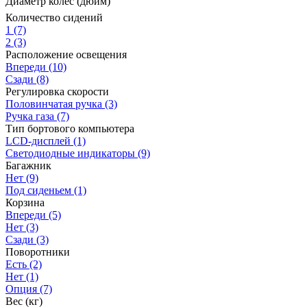
Диаметр колес (дюйм)
Количество сидений
1
(7)
2
(3)
Расположение освещения
Впереди
(10)
Сзади
(8)
Регулировка скорости
Половинчатая ручка
(3)
Ручка газа
(7)
Тип бортового компьютера
LCD-дисплей
(1)
Светодиодные индикаторы
(9)
Багажник
Нет
(9)
Под сиденьем
(1)
Корзина
Впереди
(5)
Нет
(3)
Сзади
(3)
Поворотники
Есть
(2)
Нет
(1)
Опция
(7)
Вес (кг)