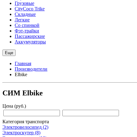
Грузовые
CityCoco Trike
Складные
Легкие
Со спинкой
Фэт-трайки
Пассажирские
Аккумуляторы
Еще
Главная
Производители
Elbike
СИМ Elbike
Цена (руб.)
Категория транспорта
Электровелосипед
(2)
Электроскутер
(8)