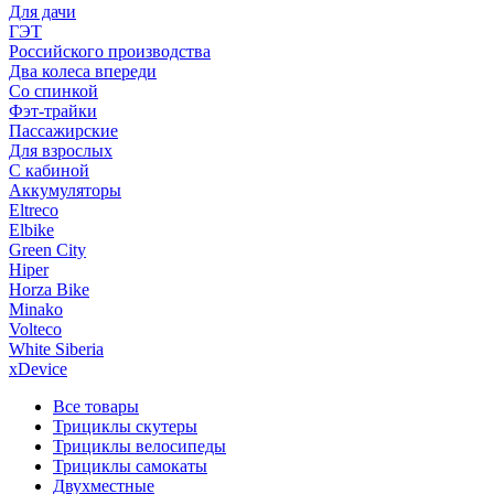
Для дачи
ГЭТ
Российского производства
Два колеса впереди
Со спинкой
Фэт-трайки
Пассажирские
Для взрослых
С кабиной
Аккумуляторы
Eltreco
Elbike
Green City
Hiper
Horza Bike
Minako
Volteco
White Siberia
xDevice
Все товары
Трициклы скутеры
Трициклы велосипеды
Трициклы самокаты
Двухместные