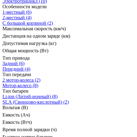
Электротрицикл
(10)
Особенности модели
1-местный
(6)
2-местный
(4)
С большой корзиной
(2)
Максимальная скорость (км/ч)
Дистанция на одном заряде (км)
Допустимая нагрузка (кг)
Общая мощность (Вт)
Тип привода
Задний
(6)
Передний
(4)
Тип передачи
2 мотор-колеса
(2)
Мотор-колесо
(8)
Тип батареи
Li-ion (Литий-ионный)
(8)
SLA (Свинцово-кислотный)
(2)
Вольтаж (В)
Емкость (Ач)
Емкость (Втч)
Время полной зарядки (ч)
Быстрое снятие батареи