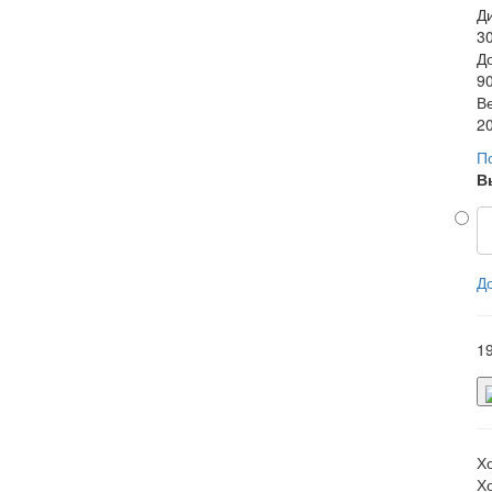
Д
3
Д
90
В
20
П
В
Д
1
Х
Х