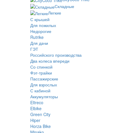
Складные
Легкие
С крышей
Для пожилых
Недорогие
Rutrike
Для дачи
ГЭТ
Российского производства
Два колеса впереди
Со спинкой
Фэт-трайки
Пассажирские
Для взрослых
С кабиной
Аккумуляторы
Eltreco
Elbike
Green City
Hiper
Horza Bike
Minako