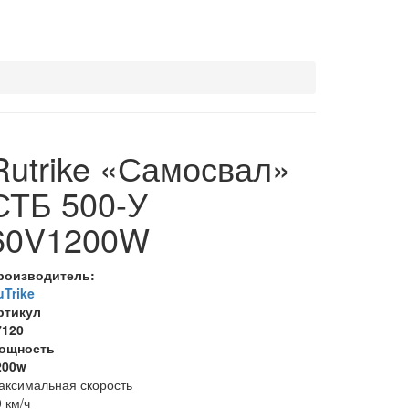
Rutrike «Самосвал»
СТБ 500-У
60V1200W
роизводитель:
uTrike
ртикул
7120
ощность
200w
аксимальная скорость
 км/ч