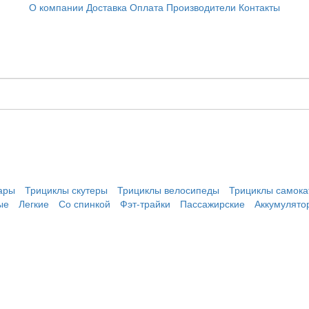
О компании
Доставка
Оплата
Производители
Контакты
ары
Трициклы скутеры
Трициклы велосипеды
Трициклы самока
ые
Легкие
Со спинкой
Фэт-трайки
Пассажирские
Аккумулято