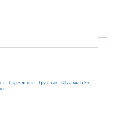
ты
Двухместные
Грузовые
CityCoco Trike
ры