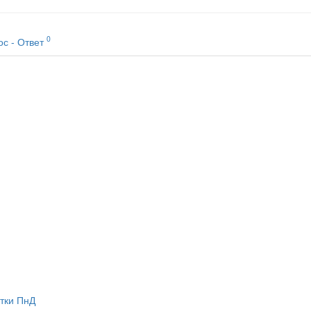
0
ос - Ответ
тки ПнД