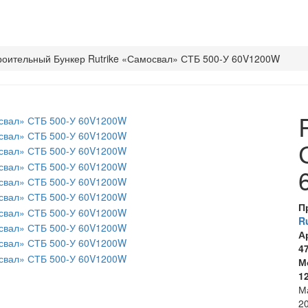
оительный Бункер Rutrike «Самосвал» СТБ 500-У 60V1200W
П
R
А
4
М
1
М
20