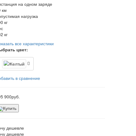
истанция на одном заряде
0 км
опустимая нагрузка
0 кг
ес
2 кг
оказать все характеристики
ыбрать цвет:
обавить в сравнение
95 900
руб.
Купить
очу дешевле
очу дешевле