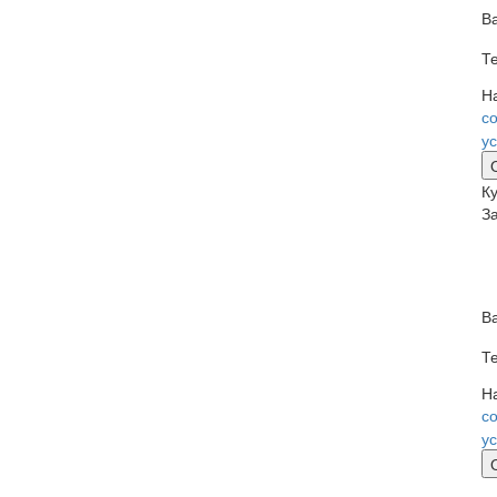
В
Т
Н
с
у
Ку
З
В
Т
Н
с
у