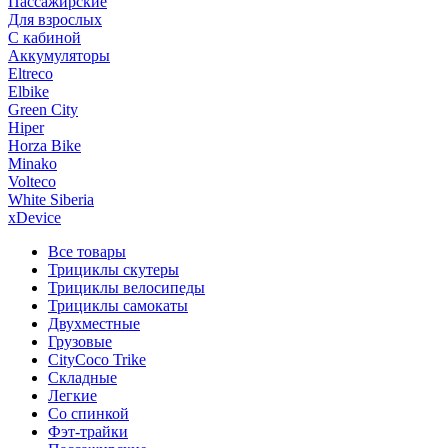
Пассажирские
Для взрослых
С кабиной
Аккумуляторы
Eltreco
Elbike
Green City
Hiper
Horza Bike
Minako
Volteco
White Siberia
xDevice
Все товары
Трициклы скутеры
Трициклы велосипеды
Трициклы самокаты
Двухместные
Грузовые
CityCoco Trike
Складные
Легкие
Со спинкой
Фэт-трайки