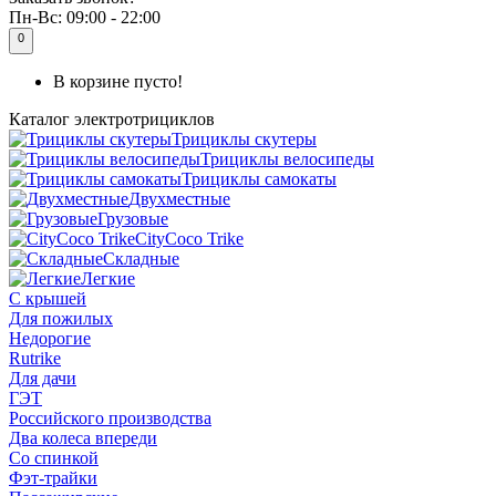
Пн-Вс:
09:00 - 22:00
0
В корзине пусто!
Каталог
электротрициклов
Трициклы скутеры
Трициклы велосипеды
Трициклы самокаты
Двухместные
Грузовые
CityCoco Trike
Складные
Легкие
С крышей
Для пожилых
Недорогие
Rutrike
Для дачи
ГЭТ
Российского производства
Два колеса впереди
Со спинкой
Фэт-трайки