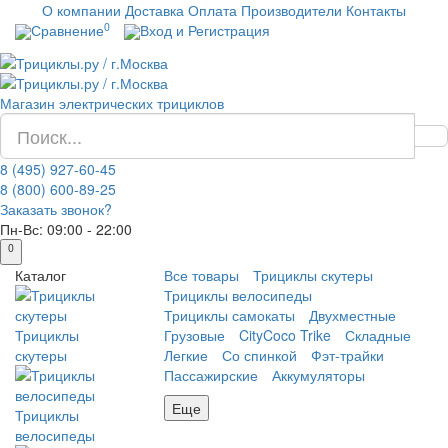
О компании
Доставка
Оплата
Производители
Контакты
0
Сравнение
Вход и Регистрация
Магазин электрических трициклов
8 (495) 927-60-45
8 (800) 600-89-25
Заказать звонок?
Пн-Вс:
09:00 - 22:00
0
Каталог
Все товары
Трициклы скутеры
Трициклы велосипеды
Трициклы самокаты
Двухместные
Трициклы
Грузовые
CityCoco Trike
Складные
скутеры
Легкие
Со спинкой
Фэт-трайки
Пассажирские
Аккумуляторы
Еще
Трициклы
велосипеды