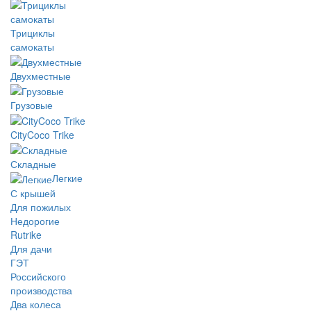
Трициклы
самокаты
Двухместные
Грузовые
CityCoco Trike
Складные
Легкие
С крышей
Для пожилых
Недорогие
Rutrike
Для дачи
ГЭТ
Российского
производства
Два колеса