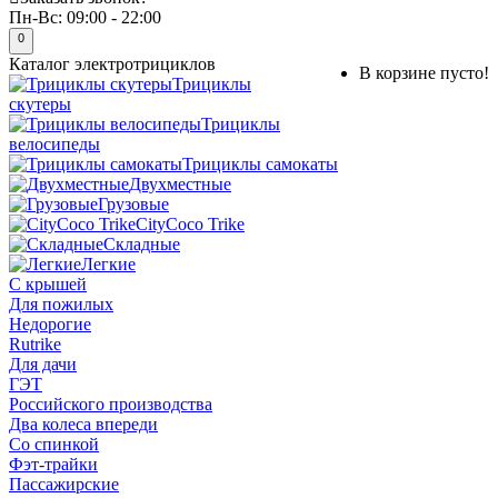
Пн-Вс:
09:00 - 22:00
0
Каталог
электротрициклов
В корзине пусто!
Трициклы
скутеры
Трициклы
велосипеды
Трициклы самокаты
Двухместные
Грузовые
CityCoco Trike
Складные
Легкие
С крышей
Для пожилых
Недорогие
Rutrike
Для дачи
ГЭТ
Российского производства
Два колеса впереди
Со спинкой
Фэт-трайки
Пассажирские