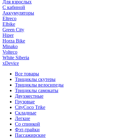
Для взрослых
С кабиной
Аккумуляторы
Eltreco
Elbike
Green City
Hiper
Horza Bike
Minako
Volteco
White Siberia
xDevice
Все товары
Трициклы скутеры
Трициклы велосипеды
Трициклы самокаты
Двухместные
Грузовые
CityCoco Trike
Складные
Легкие
Со спинкой
Фэт-трайки
Пассажирские