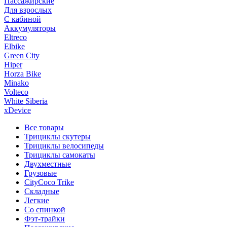
Пассажирские
Для взрослых
С кабиной
Аккумуляторы
Eltreco
Elbike
Green City
Hiper
Horza Bike
Minako
Volteco
White Siberia
xDevice
Все товары
Трициклы скутеры
Трициклы велосипеды
Трициклы самокаты
Двухместные
Грузовые
CityCoco Trike
Складные
Легкие
Со спинкой
Фэт-трайки