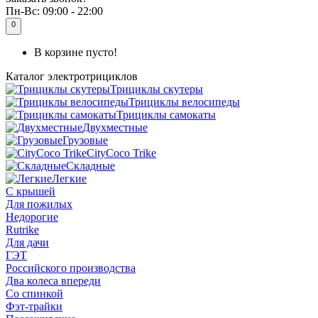
Пн-Вс:
09:00 - 22:00
0
В корзине пусто!
Каталог
электротрициклов
Трициклы скутеры
Трициклы велосипеды
Трициклы самокаты
Двухместные
Грузовые
CityCoco Trike
Складные
Легкие
С крышей
Для пожилых
Недорогие
Rutrike
Для дачи
ГЭТ
Российского производства
Два колеса впереди
Со спинкой
Фэт-трайки