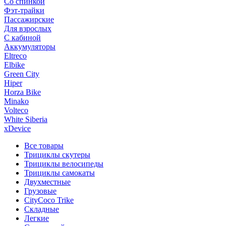
Со спинкой
Фэт-трайки
Пассажирские
Для взрослых
С кабиной
Аккумуляторы
Eltreco
Elbike
Green City
Hiper
Horza Bike
Minako
Volteco
White Siberia
xDevice
Все товары
Трициклы скутеры
Трициклы велосипеды
Трициклы самокаты
Двухместные
Грузовые
CityCoco Trike
Складные
Легкие