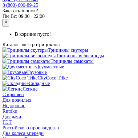
8 (800) 600-89-25
Заказать звонок?
Пн-Вс:
09:00 - 22:00
0
В корзине пусто!
Каталог
электротрициклов
Трициклы скутеры
Трициклы велосипеды
Трициклы самокаты
Двухместные
Грузовые
CityCoco Trike
Складные
Легкие
С крышей
Для пожилых
Недорогие
Rutrike
Для дачи
ГЭТ
Российского производства
Два колеса впереди