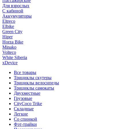
Пассажирские
Для взрослых
С кабиной
Аккумуляторы
Eltreco
Elbike
Green City
Hiper
Horza Bike
Minako
Volteco
White Siberia
xDevice
Все товары
Трициклы скутеры
Трициклы велосипеды
Трициклы самокаты
Двухместные
Грузовые
CityCoco Trike
Складные
Легкие
Со спинкой
Фэт-трайки