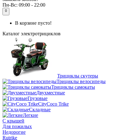
Пн-Вс:
09:00 - 22:00
0
В корзине пусто!
Каталог
электротрициклов
Трициклы скутеры
Трициклы велосипеды
Трициклы самокаты
Двухместные
Грузовые
CityCoco Trike
Складные
Легкие
С крышей
Для пожилых
Недорогие
Rutrike