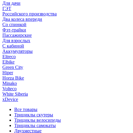
Для дачи
ГЭТ
Российского производства
Два колеса впереди
Со спинкой
Фэт-трайки
Пассажирские
Для взрослых
С кабиной
Аккумуляторы
Eltreco
Elbike
Green City
Hiper
Horza Bike
Minako
Volteco
White Siberia
xDevice
Все товары
Трициклы скутеры
Трициклы велосипеды
Трициклы самокаты
Двухместные