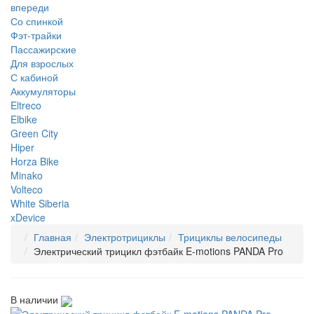
впереди
Со спинкой
Фэт-трайки
Пассажирские
Для взрослых
С кабиной
Аккумуляторы
Eltreco
Elbike
Green City
Hiper
Horza Bike
Minako
Volteco
White Siberia
xDevice
Главная
Электротрициклы
Трициклы велосипеды
Электрический трицикл фэтбайк E-motions PANDA Pro
В наличии