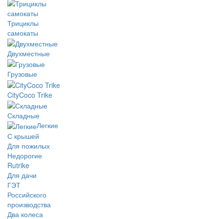
Трициклы
самокаты
Двухместные
Грузовые
CityCoco Trike
Складные
Легкие
С крышей
Для пожилых
Недорогие
Rutrike
Для дачи
ГЭТ
Российского
производства
Два колеса