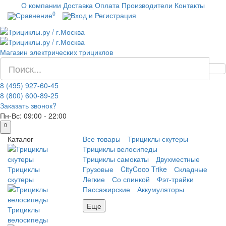
О компании
Доставка
Оплата
Производители
Контакты
0
Сравнение
Вход и Регистрация
Магазин электрических трициклов
8 (495) 927-60-45
8 (800) 600-89-25
Заказать звонок?
Пн-Вс:
09:00 - 22:00
0
Каталог
Все товары
Трициклы скутеры
Трициклы велосипеды
Трициклы самокаты
Двухместные
Трициклы
Грузовые
CityCoco Trike
Складные
скутеры
Легкие
Со спинкой
Фэт-трайки
Пассажирские
Аккумуляторы
Еще
Трициклы
велосипеды